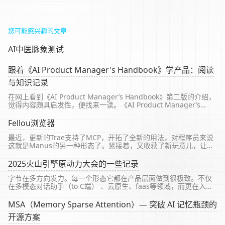
您可能感兴趣的文章
AI中医脉象测试
跟着《AI Product Manager's Handbook》学产品：阅读
与知识记录
在网上看到《AI Product Manager’s Handbook》第二版的介绍，
觉得内容颇具启发性，便找来一读。《AI Product Manager’s
Handbook》是一本面向人工智能产品管理领域的实用指南，旨在
帮助读者...
Fellou浏览器
最近，更新的Trae支持了MCP，开拓了全新的用法，对程序员来说
这就是Manus的另一种形态了。紧接着，又收获了新玩意儿，让数
字生活变得更美好，一个**Fellou**让浏览器为我打工，自动做深
度检索、提高效率。都是国产之光。
2025火山引擎原动力大会的一些记录
字节在多方向发力。每一个形态它都在产品层面做到很极致。不仅
在多模态对话助手（to C端） 、云原生、faas等领域，而更在入口
端、生态端已经飞驰在高速公路上。最触动我的是Trae Solo。虽然
说是个期货，暂时先不关注了，但为什么Tr...
MSA（Memory Sparse Attention）— 突破 AI 记忆瓶颈的
开源方案