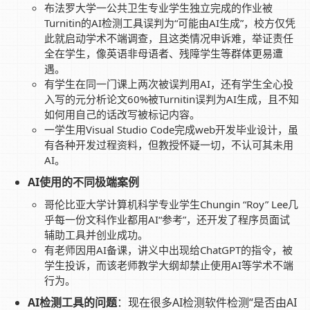
布法罗大学一公共卫生专业学生独立完成的作业被
Turnitin的AI检测工具误判为“可能由AI生成”，校方仅凭
此就启动学术不端调查，且这类情况申诉难，举证责任
全在学生，像英语非母语者、残障学生等群体更易遭
遇。
有学生在同一门课上两次被误判用AI，还有学生全心投
入写的元分析论文60%被Turnitin误判为AI生成，且不知
如何用自己的话改写被标记内容。
一学生用Visual Studio Code完成web开发毕业设计，虽
有各种开发过程资料，但教授怀疑一切，不认可其未用
AI。
AI使用的不同极端案例
哥伦比亚大学计算机科学专业学生Chungin “Roy” Lee几
乎每一份文科作业都用AI“参考”，还开发了程序员面试
辅助工具并创业成功。
有老师因用AI备课，讲义中出现给ChatGPT的指令，被
学生投诉，而该老师教学大纲却禁止使用AI等学术不端
行为。
AI检测工具的问题
：现在很多AI检测软件检测“是否由AI