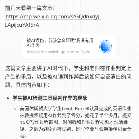
前几天看到一篇文章：
https://mp.weixin.qq.com/s/GQdnxdyJ-
L4pijcuYAf5rA
被AI误伤，我该怎么证明“我没有用
AI作弊”
https://mp.weixin.qq.com/s/GQdnxdyJ-L4pijcuYAf5rA
这篇文章主要讲了AI时代下，学生和老师在作业判定上
产生的矛盾，以及被AI误判作弊后该如何自证清白的问
题，具体内容如下：
学生被AI检测工具误判作弊的现象
美国休斯顿大学学生Leigh Burrell认真完成的英语作业
被教授怀疑用AI作弊判了零分，她花了半个多月，提交
15页写作过程截图、时间戳和作业过程视频才洗清嫌
疑，之后为避免再被误判，她写作业时会架摄像机录全
程。