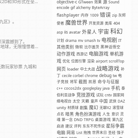
2D和3D形式在全球
源
objective-c
GTween
效果
Sound
encode
gif
alchemy
ByteArray
错误
flashplayer
内存
1009
zip
灰烬
九区》。
魔兽世界
404
使者
开发资源
类库
科幻
宇宙
外星人
iis
avatar
asp
电视剧
计划
drama
mv
smash
tv
IT
深深震撼到了。
和地球，无限憧憬着潘
其他类别
微软
比尔盖茨
黑神话悟空
电脑游戏
动作游戏
单机游
西游记
戏
优化
位图引擎
渲染
airport
scrollTop
数玩家钞票 九城和
战略游戏
网页
loader
中土大战
补
debug
丁
cecile corbel
chrome
tw
电
截图
命令与征服
子竞技
将军
凯恩
手机
c++
cocos2dx
googleplay
java
泰
竞技游戏
伯利亚战争
试玩
cntv
国家网
中国
络电视台
太空
天籁
童声
武侠
DAZ
魔幻
unity
剧集
材质球
无聊X2
滚雪球
角色扮演游戏
暗黑
点名
人生
意识
灵
魂
第一念
DND
TRPG
桌面游戏
第九区
星际争霸
启迪
建议
评判
东东不死传说
电脑
网易
List
拖拽
世界末日
圣经
强子