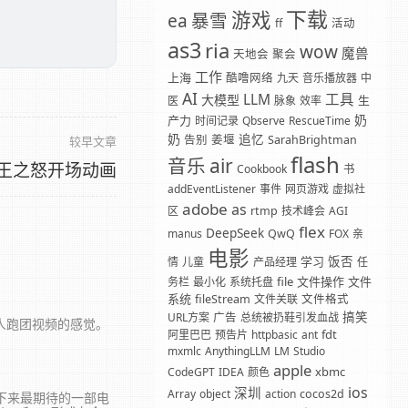
下载
游戏
暴雪
ea
ff
活动
。
as3
ria
wow
魔兽
天地会
聚会
工作
上海
酷噜网络
九天
音乐播放器
中
AI
LLM
工具
大模型
生
医
脉象
效率
奶
产力
时间记录
Qbserve
RescueTime
奶
追忆
告别
姜堰
SarahBrightman
较早文章
flash
音乐
air
王之怒开场动画
Cookbook
书
addEventListener
事件
网页游戏
虚拟社
adobe
as
区
rtmp
技术峰会
AGI
flex
DeepSeek
manus
QwQ
FOX
亲
电影
学习
饭否
情
儿童
产品经理
任
file
文件操作
文件
务栏
最小化
系统托盘
系统
fileStream
文件关联
文件格式
搞笑
URL方案
广告
总统被扔鞋引发血战
人跑团视频的感觉。
fdt
阿里巴巴
预告片
httpbasic
ant
mxmlc
AnythingLLM
LM
Studio
apple
xbmc
CodeGPT
IDEA
颜色
ios
深圳
Array
object
action
cocos2d
接下来最期待的一部电