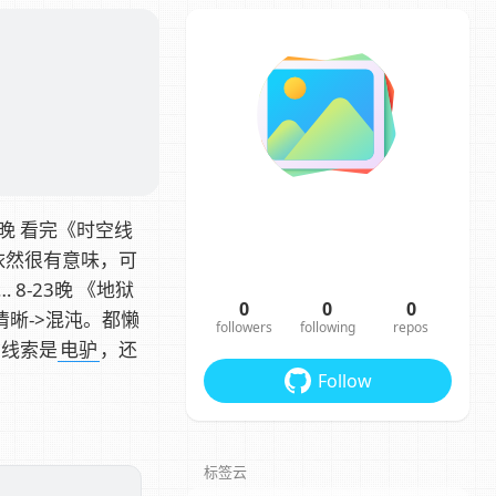
22晚 看完《时空线
依然很有意味，可
-23晚 《地狱
0
0
0
清晰->混沌。都懒
followers
following
repos
空线索是
电驴
，还
Follow
标签云