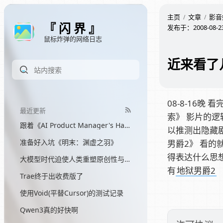
主页
文章
影音
『 闪 界 』
发布于：
2008-08-2
鼠标炸弹的网络日志
近来看了
08-8-16晚
最近更新
索》 影片的
跟着《AI Product Manager's Handbook》学产品：阅读与知识记录
以推测出隐藏剧
准备好入坑《明末：渊虚之羽》
男爵2》 看的
得表达什么思想
大模型时代迫使人类重塑原创性与独特性
有
地狱男爵2
Trae终于出收费版了
使用Void(平替Cursor)的测试记录
Qwen3真的好快啊