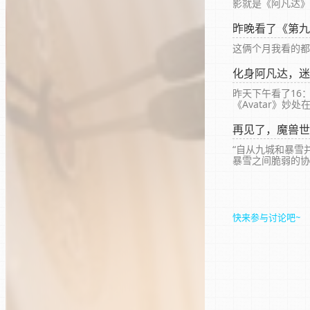
影就是《阿凡达》
上映，中国内地已初
昨晚看了《第九
这俩个月我看的都
化身阿凡达，迷
昨天下午看了16
《Avatar》
多拉。
再见了，魔兽世
“自从九城和暴雪
暴雪之间脆弱的协
快来参与讨论吧~