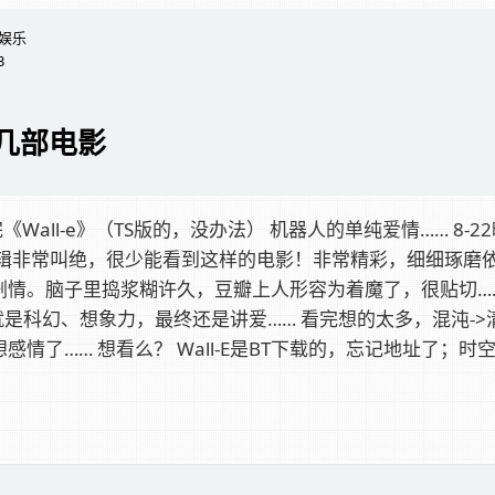
娱乐
3
几部电影
 看完《Wall-e》（TS版的，没办法） 机器人的单纯爱情…… 8-
逻辑非常叫绝，很少能看到这样的电影！非常精彩，细细琢磨
情。脑子里捣浆糊许久，豆瓣上人形容为着魔了，很贴切…… 8
就是科幻、想象力，最终还是讲爱…… 看完想的太多，混沌->
感情了…… 想看么？ Wall-E是BT下载的，忘记地址了；时