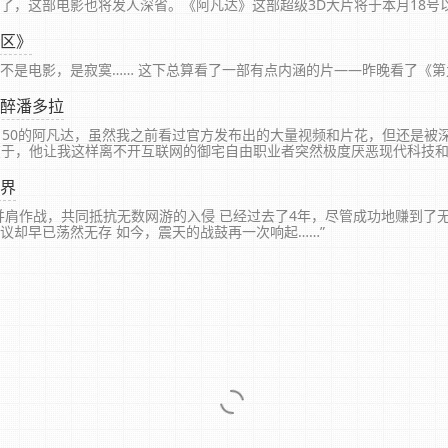
了，这部电影也将发人深省。《阿凡达》这部超级3D大片将于本月18号以
定于明...
区》
不是电影，是寂寞…… 这下总算看了一部有点内涵的片——昨晚看了《第
醉潘多拉
：50的阿凡达，虽然我之前看过官方发布出的大量视频和片花，但还是被
妙处在于，他让我这样离不开互联网的御宅自由职业者突然极度厌恶现代科技
界
并肩作战，共同抵抗无数网游的入侵 已经过去了4年，尽管成功地赚到了无
议却早已荡然无存 如今，震天的战鼓再一次响起……”