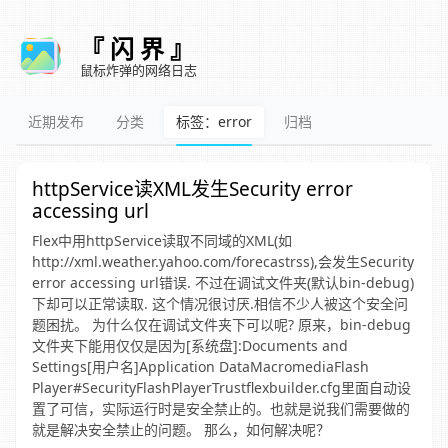
『 闪 界 』
鼠标炸弹的网络日志
近期发布
分类
标签：error
归档
httpService读XML发生Security error
accessing url
Flex中用httpService读取不同域的XML(如
http://xml.weather.yahoo.com/forecastrss),会发生Security
error accessing url错误. 不过在调试文件夹(默认bin-debug)
下却可以正常读取. 这个情况很讨厌.相信不少人被这个安全问
题困扰。 为什么仅在调试文件夹下可以呢? 原来，bin-debug
文件夹下能用仅仅是因为[系统盘]:Documents and
Settings[用户名]Application DataMacromediaFlash
Player#SecurityFlashPlayerTrustflexbuilder.cfg里面自动设
置了可信，实际运行时是安全禁止的。也就是说我们需要做的
就是解决安全禁止的问题。 那么，如何解决呢？