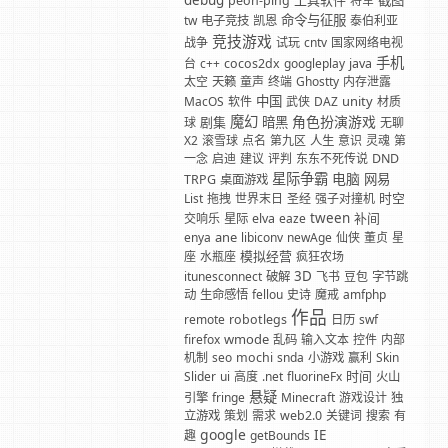
debug
工具软件
截图
peon-ping
将军
命令与征服
tw
电子竞技
凯恩
泰伯利亚
竞技游戏
战争
试玩
cntv
国家网络电视
手机
台
c++
cocos2dx
googleplay
java
太空
天籁
童声
终端
Ghostty
内存泄露
中国
unity
MacOS
软件
武侠
DAZ
材质
魔幻
角色扮演游戏
剧集
暗黑
球
无聊
X2
滚雪球
点名
第九区
人生
意识
灵魂
第
一念
启迪
建议
评判
东东不死传说
DND
星际争霸
电脑
网易
TRPG
桌面游戏
时空
List
拖拽
世界末日
圣经
强子对撞机
tween
补间
交响乐
星际
elva
eaze
ane
enya
libiconv
newAge
仙侠
董贞
星
模拟经营
座
水瓶座
疯狂农场
3D
itunesconnect
破解
飞书
豆包
字节跳
动
生命感悟
fellou
史诗
魔戒
amfphp
作品
remote
robotlegs
日历
swf
wmode
firefox
乱码
输入文本
控件
内部
机制
seo
mochi
snda
小游戏
赢利
Skin
时间
Slider
ui
高度
.net
fluorineFx
火山
悬疑
引擎
fringe
Minecraft
游戏设计
独
立游戏
策划
需求
web2.0
关键词
搜索
有
google
IE
趣
getBounds