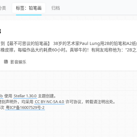
分类
标签：铅笔画
归档
B
到【最不可思议的铅笔画】 38岁的艺术家Paul Lung用2B的铅笔和A
橡皮擦，每幅作品大约耗费60小时。真够牛的！有网友戏称他为：“2B之
影音娱乐
mb
使用
Stellar 1.30.0
主题创建。
特别声明外，均采用
CC BY-NC-SA 4.0
许可协议，转载请注明出处。
9
次
粤ICP备16007529号-2