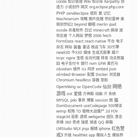
conda
知识管理
Wiki
知识库
Karpathy
创
造力
小说创作
网文
org.eclipse.php.core
PHP
zend4eclipse
塔防
爱
记忆
Machinarium
攻略
图片处理
世纪雷神
美
丽创世纪2
beyond
翻唱
merlin
ipad
xcode
杀毒软件
日记
minecraft
麻球
迷
你忍者
个人网站
梦想
2006
fetch
FormData
react
react-native
平台
电子
装备
杂志
网站
童话
极品飞车
3D引擎
newX3D
牛X3D
媒体
生成式叙事
媒介
tsrpc
nginx
宝塔
反向代理
转发
功夫熊猫
囧
电子支付卡
银行
nvm
GFW
奥巴马
obsidian
插件
ics
同步
embed
json
oEmbed
Browser
配置
Docker
浏览器
Chromium
headless
容器
变脸
网络
仙剑
OpenViking
uv
OpenCode
游戏
爱情
ost
万神殿
动画
汗
系统
猫
MYSQL
pdo
事务
博客
session
图
DomDocument
useCodepage
500错误
wimp
权限
TD
植物大战僵尸
2d
FOV
stage3d
投影
透视
webgame
团队
意念
祈祷
360
奇虎
瑞星
球迷
QQ
邮箱
红色警
LMStudio
MLX
jinja
报错
iphone
戒3
升级
healthkit
app
模拟人生
模拟养