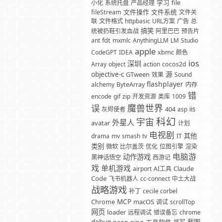
学习
file
小化
系统托盘
产品经理
文件操作
文件系统
fileStream
文件关
联
文件格式
httpbasic
URL方案
广告
总
搞笑
统被扔鞋引发血战
阿里巴巴
预告片
fdt
ant
mxmlc
AnythingLLM
LM
Studio
apple
xbmc
CodeGPT
IDEA
颜色
ios
深圳
Array
object
action
cocos2d
源
objective-c
GTween
效果
Sound
flashplayer
alchemy
ByteArray
内存
错
encode
gif
zip
开发资源
类库
1009
魔兽世界
误
404
iis
灰烬使者
asp
科幻
宇宙
外星人
avatar
计划
电视剧
其他
drama
mv
smash
tv
IT
类别
微软
比尔盖茨
优化
位图引擎
渲染
电脑游
动作游戏
黑神话悟空
西游记
戏
单机游戏
Claude
airport
AI工具
Code
飞书机器人
cc-connect
中土大战
战略游戏
补丁
cecile corbel
MCP
macOS
Chrome
调试
scrollTop
网页
loader
远程调试
错误备忘
chrome