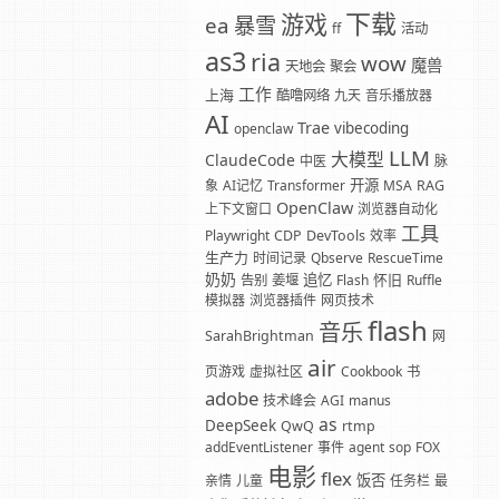
下载
游戏
暴雪
ea
ff
活动
as3
ria
wow
魔兽
天地会
聚会
工作
上海
酷噜网络
九天
音乐播放器
AI
Trae
vibecoding
openclaw
LLM
大模型
ClaudeCode
中医
脉
开源
象
AI记忆
Transformer
MSA
RAG
OpenClaw
上下文窗口
浏览器自动化
工具
Playwright
CDP
DevTools
效率
生产力
时间记录
Qbserve
RescueTime
奶奶
追忆
怀旧
告别
姜堰
Flash
Ruffle
模拟器
浏览器插件
网页技术
flash
音乐
SarahBrightman
网
air
页游戏
虚拟社区
Cookbook
书
adobe
技术峰会
AGI
manus
as
DeepSeek
QwQ
rtmp
addEventListener
事件
agent
sop
FOX
电影
flex
饭否
亲情
儿童
任务栏
最