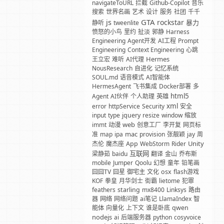
navigateToURL
拦截
Github-Copilot
音乐
搜索
世界名画
艺术
设计
服务
社团
千千
GTA
js
rockstar
暴力
静听
tweenlite
愤怒的小鸟
里约
扯淡
郭静
Harness
Engineering
Agent开发
AI工程
Prompt
Engineering
Context Engineering
心跳
Hermes
王立宏
难听
AI代理
NousResearch
自进化
记忆系统
SOUL.md
语音模式
AI智能体
HermesAgent
飞书集成
Docker部署
多
html5
Agent
AI伙伴
个人助理
英雄
xml
error
httpService
Security
安全
input
type
jquery
resize
window
缩放
web
immt
动漫
创意工厂
李开复
网页标
mac
准
map
ipa
provision
张靓颖
jay
周
Unity
杰伦
魔杰座
App
WebStorm
Rider
互联网
梁静茹
baidu
翻译
金山
乔布斯
mobile
Jumper
Qoolu
幻想
童年
铅笔画
囧囧TV
囧星
御宅主
文化
osx
flash游戏
KOF
拳皇
月华剑士
街霸
lietome
犯罪
feathers
starling
mx8400
Linksys
路由
器
网络
网络问题
ai笔记
LlamaIndex
智
能体
向量化
上下文
谁是卧底
qwen
nodejs
ai
后端服务器
python
cosyvoice