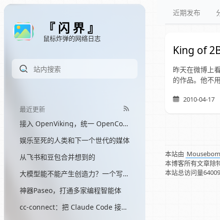
近期发布
『 闪 界 』
鼠标炸弹的网络日志
King of 2
昨天在微博上看
的作品。他不用
2010-04-17
最近更新
接入 OpenViking，统一 OpenCode 和 Hermes 的记忆
娱乐至死的人类和下一个世代的媒体
本站由
Mousebo
从飞书和豆包合并想到的
本博客所有文章除
本站总访问量
6400
大模型能不能产生创造力？一个写了三个月网文的程序员的答案
神器Paseo，打通多家编程智能体
cc-connect：把 Claude Code 接入飞书