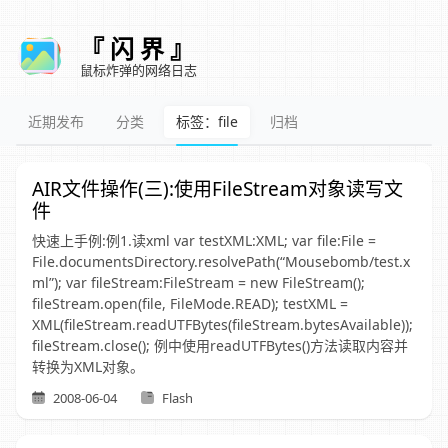
『 闪 界 』
鼠标炸弹的网络日志
近期发布
分类
标签：file
归档
AIR文件操作(三):使用FileStream对象读写文
件
快速上手例:例1.读xml var testXML:XML; var file:File =
File.documentsDirectory.resolvePath(“Mousebomb/test.x
ml”); var fileStream:FileStream = new FileStream();
fileStream.open(file, FileMode.READ); testXML =
XML(fileStream.readUTFBytes(fileStream.bytesAvailable));
fileStream.close(); 例中使用readUTFBytes()方法读取内容并
转换为XML对象。
2008-06-04
Flash