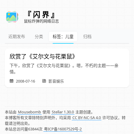
『 闪 界 』
鼠标炸弹的网络日志
近期发布
分类
标签：儿童
归档
欣赏了《艾尔文与花栗鼠》
下午，欣赏了《艾尔文与花栗鼠》。嗯，不朽的主题——亲
情。
2008-07-16
影音娱乐
本站由
Mousebomb
使用
Stellar 1.30.0
主题创建。
本博客所有文章除特别声明外，均采用
CC BY-NC-SA 4.0
许可协议，转
载请注明出处。
本站总访问量
63844
次
粤ICP备16007529号-2