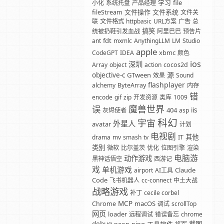
学习
file
小化
系统托盘
产品经理
文件操作
文件系统
fileStream
文件关
联
文件格式
httpbasic
URL方案
广告
总
搞笑
统被扔鞋引发血战
阿里巴巴
预告片
fdt
ant
mxmlc
AnythingLLM
LM
Studio
apple
xbmc
CodeGPT
IDEA
颜色
ios
深圳
Array
object
action
cocos2d
源
objective-c
GTween
效果
Sound
flashplayer
alchemy
ByteArray
内存
错
encode
gif
zip
开发资源
类库
1009
魔兽世界
误
404
iis
灰烬使者
asp
科幻
宇宙
外星人
avatar
计划
电视剧
其他
drama
mv
smash
tv
IT
类别
微软
比尔盖茨
优化
位图引擎
渲染
电脑游
动作游戏
黑神话悟空
西游记
戏
单机游戏
Claude
airport
AI工具
Code
飞书机器人
cc-connect
中土大战
战略游戏
补丁
cecile corbel
MCP
macOS
Chrome
调试
scrollTop
网页
loader
远程调试
错误备忘
chrome