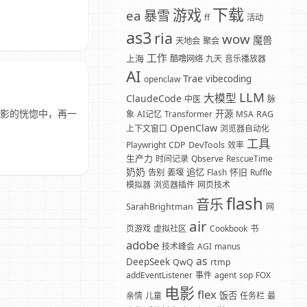
下载
游戏
暴雪
ea
ff
活动
as3
ria
wow
魔兽
天地会
聚会
工作
上海
酷噜网络
九天
音乐播放器
AI
Trae
vibecoding
openclaw
LLM
大模型
ClaudeCode
中医
脉
幻影的恍惚中，再一
开源
象
AI记忆
Transformer
MSA
RAG
OpenClaw
上下文窗口
浏览器自动化
工具
Playwright
CDP
DevTools
效率
生产力
时间记录
Qbserve
RescueTime
奶奶
追忆
怀旧
告别
姜堰
Flash
Ruffle
模拟器
浏览器插件
网页技术
flash
音乐
SarahBrightman
网
air
页游戏
虚拟社区
Cookbook
书
adobe
技术峰会
AGI
manus
as
DeepSeek
QwQ
rtmp
addEventListener
事件
agent
sop
FOX
电影
flex
饭否
亲情
儿童
任务栏
最