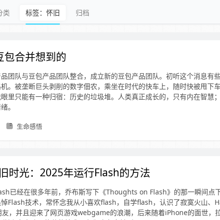
分类
标签：怀旧
归档
豆包合并想到的
产品团队与豆包产品团队整合，成立新的豆包产品团队。初听这个消息有
路机。被垄断巨头剥削的数字佃农，乘坐在时代的快车上，随时快被甩下
我眼里只能有一种归宿：历史的垃圾堆。人类真正成长的，只有内在智慧
情绪。
生命感悟
h旧时光：2025年运行Flash的方法
ash已经在很多年前，乔布斯写下《Thoughts on Flash》的那一瞬间
Flash技术，常怀念我从小喜欢flash，自学flash，认识了寂寞火山、Hal
等朋友，并且迎来了网页游戏webgame的浪潮，后来随着iPhone的面世