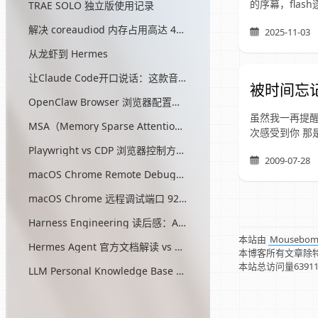
的序幕，fla
TRAE SOLO 独立版使用记录
解决 coreaudiod 内存占用高达 45G 的问题
2025-11-03
从龙虾到 Hermes
让Claude Code开口说话：这款音效插件让我把编程玩成了游戏
被时间忘
OpenClaw Browser 浏览器配置指南
虽然我一再提醒
MSA（Memory Sparse Attention）— 突破 AI 记忆瓶颈的开源方案
次感受到你 那
Playwright vs CDP 浏览器控制方式对比
2009-07-28
macOS Chrome Remote Debugging 配置
macOS Chrome 远程调试端口 9222 启动问题与最终解决方案
Harness Engineering 读后感：AI工程的第三次范式转移
本站由
Mousebo
Hermes Agent 官方文档解读 vs OpenClaw
本博客所有文章除
本站总访问量
6391
LLM Personal Knowledge Base Pattern (Karpathy)