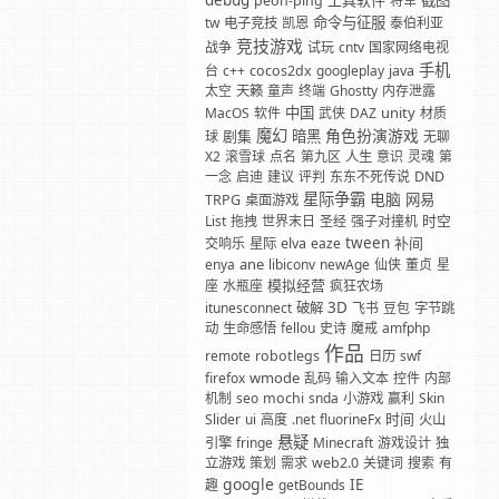
debug
工具软件
截图
peon-ping
将军
命令与征服
tw
电子竞技
凯恩
泰伯利亚
竞技游戏
战争
试玩
cntv
国家网络电视
手机
台
c++
cocos2dx
googleplay
java
太空
天籁
童声
终端
Ghostty
内存泄露
中国
unity
MacOS
软件
武侠
DAZ
材质
魔幻
角色扮演游戏
剧集
暗黑
球
无聊
X2
滚雪球
点名
第九区
人生
意识
灵魂
第
一念
启迪
建议
评判
东东不死传说
DND
星际争霸
电脑
网易
TRPG
桌面游戏
时空
List
拖拽
世界末日
圣经
强子对撞机
tween
补间
交响乐
星际
elva
eaze
ane
enya
libiconv
newAge
仙侠
董贞
星
模拟经营
座
水瓶座
疯狂农场
3D
itunesconnect
破解
飞书
豆包
字节跳
动
生命感悟
fellou
史诗
魔戒
amfphp
作品
remote
robotlegs
日历
swf
wmode
firefox
乱码
输入文本
控件
内部
机制
seo
mochi
snda
小游戏
赢利
Skin
时间
Slider
ui
高度
.net
fluorineFx
火山
悬疑
引擎
fringe
Minecraft
游戏设计
独
立游戏
策划
需求
web2.0
关键词
搜索
有
google
IE
趣
getBounds