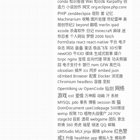
conda
知识管理
Wiki
知识库
Karpathy
创
造力
小说创作
网文
org.eclipse.php.core
PHP
zend4eclipse
塔防
爱
记忆
Machinarium
攻略
图片处理
世纪雷神
美
丽创世纪2
beyond
翻唱
merlin
ipad
xcode
杀毒软件
日记
minecraft
麻球
迷
你忍者
个人网站
梦想
2006
fetch
FormData
react
react-native
平台
电子
装备
杂志
网站
童话
极品飞车
3D引擎
newX3D
牛X3D
媒体
生成式叙事
媒介
tsrpc
nginx
宝塔
反向代理
转发
功夫熊猫
囧
电子支付卡
银行
nvm
GFW
奥巴马
obsidian
插件
ics
同步
embed
json
oEmbed
Browser
配置
Docker
浏览器
Chromium
headless
容器
变脸
网络
仙剑
OpenViking
uv
OpenCode
游戏
爱情
ost
万神殿
动画
汗
系统
猫
MYSQL
pdo
事务
博客
session
图
DomDocument
useCodepage
500错误
wimp
权限
TD
植物大战僵尸
2d
FOV
stage3d
投影
透视
webgame
团队
意念
祈祷
360
奇虎
瑞星
球迷
QQ
邮箱
红色警
LMStudio
MLX
jinja
报错
iphone
戒3
升级
healthkit
app
模拟人生
模拟养