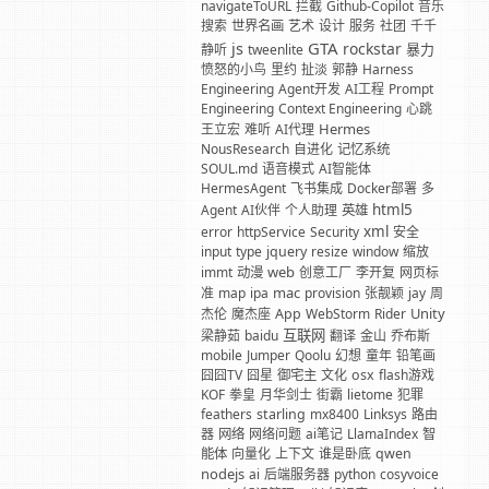
navigateToURL
拦截
Github-Copilot
音乐
搜索
世界名画
艺术
设计
服务
社团
千千
GTA
js
rockstar
暴力
静听
tweenlite
愤怒的小鸟
里约
扯淡
郭静
Harness
Engineering
Agent开发
AI工程
Prompt
Engineering
Context Engineering
心跳
Hermes
王立宏
难听
AI代理
NousResearch
自进化
记忆系统
SOUL.md
语音模式
AI智能体
HermesAgent
飞书集成
Docker部署
多
html5
Agent
AI伙伴
个人助理
英雄
xml
error
httpService
Security
安全
input
type
jquery
resize
window
缩放
web
immt
动漫
创意工厂
李开复
网页标
mac
准
map
ipa
provision
张靓颖
jay
周
Unity
杰伦
魔杰座
App
WebStorm
Rider
互联网
梁静茹
baidu
翻译
金山
乔布斯
mobile
Jumper
Qoolu
幻想
童年
铅笔画
囧囧TV
囧星
御宅主
文化
osx
flash游戏
KOF
拳皇
月华剑士
街霸
lietome
犯罪
feathers
starling
mx8400
Linksys
路由
器
网络
网络问题
ai笔记
LlamaIndex
智
能体
向量化
上下文
谁是卧底
qwen
nodejs
ai
后端服务器
python
cosyvoice