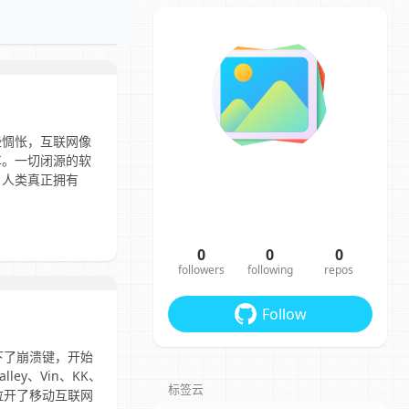
些惆怅，互联网像
车。一切闭源的软
；人类真正拥有
0
0
0
followers
following
repos
Follow
点下了崩溃键，开始
ley、Vin、KK、
标签云
，拉开了移动互联网