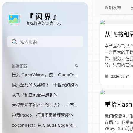
近期发布
『 闪 界 』
鼠标炸弹的网络日志
从飞书和
字节宣布飞书
一台巨大的压
件、服务，在
的，只有内在
最近更新
接入 OpenViking，统一 OpenCode 和 Hermes 的记忆
2026-07-31
娱乐至死的人类和下一个世代的媒体
从飞书和豆包合并想到的
重拾Flas
大模型能不能产生创造力？一个写了三个月网文的程序员的答案
神器Paseo，打通多家编程智能体
我们都知道，fl
崩塌了。我常追悼
cc-connect：把 Claude Code 接入飞书
YBoy、Sun