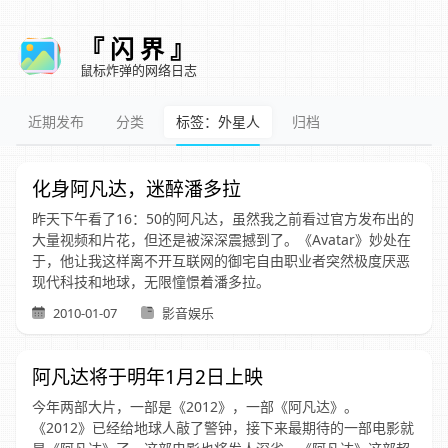
『 闪 界 』
鼠标炸弹的网络日志
近期发布
分类
标签：外星人
归档
化身阿凡达，迷醉潘多拉
昨天下午看了16：50的阿凡达，虽然我之前看过官方发布出的
大量视频和片花，但还是被深深震撼到了。《Avatar》妙处在
于，他让我这样离不开互联网的御宅自由职业者突然极度厌恶
现代科技和地球，无限憧憬着潘多拉。
2010-01-07
影音娱乐
阿凡达将于明年1月2日上映
今年两部大片，一部是《2012》，一部《阿凡达》。
《2012》已经给地球人敲了警钟，接下来最期待的一部电影就