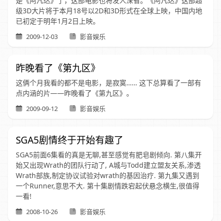
是《阿凡达》了，这部电影也将发人深省。《阿凡达》这部超
级3D大片将于本月18号以2D和3D形式在全球上映，中国内地
已初定于明年1月2日上映。
2009-12-03
影音娱乐
昨晚看了《第九区》
这俩个月我看的都不是电影，是寂寞…… 这下总算看了一部有
点内涵的片——昨晚看了《第九区》。
2009-09-12
影音娱乐
SGA5剧情终于开始有趣了
SGA5前面6集看的真是无聊,甚至感觉有肥皂剧倾向. 第八集开
始又出现Wrath的团队行动了, A城与Todd建立盟友关系,渗透
Wrath部族,制定协议试验对wrath的基因治疗. 第九集又遇到
一个Runner,意思不大. 第十集剧情跌宕起伏悬念横生,很值得
一看!
2008-10-26
影音娱乐