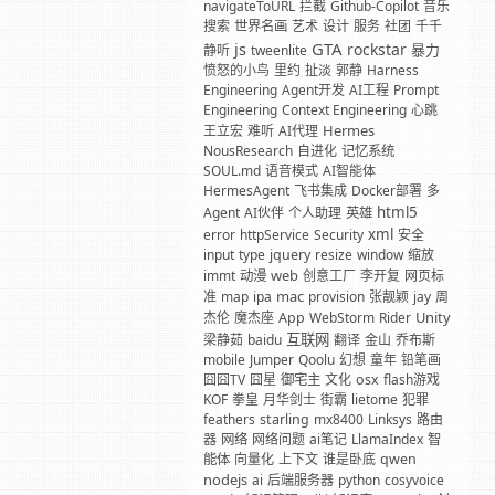
navigateToURL
拦截
Github-Copilot
音乐
搜索
世界名画
艺术
设计
服务
社团
千千
GTA
js
rockstar
暴力
静听
tweenlite
愤怒的小鸟
里约
扯淡
郭静
Harness
Engineering
Agent开发
AI工程
Prompt
Engineering
Context Engineering
心跳
Hermes
王立宏
难听
AI代理
NousResearch
自进化
记忆系统
SOUL.md
语音模式
AI智能体
HermesAgent
飞书集成
Docker部署
多
html5
Agent
AI伙伴
个人助理
英雄
xml
error
httpService
Security
安全
input
type
jquery
resize
window
缩放
web
immt
动漫
创意工厂
李开复
网页标
mac
准
map
ipa
provision
张靓颖
jay
周
Unity
杰伦
魔杰座
App
WebStorm
Rider
互联网
梁静茹
baidu
翻译
金山
乔布斯
mobile
Jumper
Qoolu
幻想
童年
铅笔画
囧囧TV
囧星
御宅主
文化
osx
flash游戏
KOF
拳皇
月华剑士
街霸
lietome
犯罪
feathers
starling
mx8400
Linksys
路由
器
网络
网络问题
ai笔记
LlamaIndex
智
能体
向量化
上下文
谁是卧底
qwen
nodejs
ai
后端服务器
python
cosyvoice