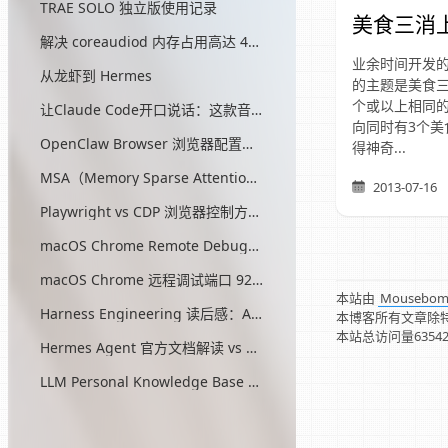
TRAE SOLO 独立版使用记录
美食三消
解决 coreaudiod 内存占用高达 45G 的问题
业余时间开发的
从龙虾到 Hermes
的主题是美食三
个或以上相同的
让Claude Code开口说话：这款音效插件让我把编程玩成了游戏
向同时有3个美
OpenClaw Browser 浏览器配置指南
得神奇...
MSA（Memory Sparse Attention）— 突破 AI 记忆瓶颈的开源方案
2013-07-16
Playwright vs CDP 浏览器控制方式对比
macOS Chrome Remote Debugging 配置
macOS Chrome 远程调试端口 9222 启动问题与最终解决方案
本站由
Mousebo
Harness Engineering 读后感：AI工程的第三次范式转移
本博客所有文章除
本站总访问量
6354
Hermes Agent 官方文档解读 vs OpenClaw
LLM Personal Knowledge Base Pattern (Karpathy)