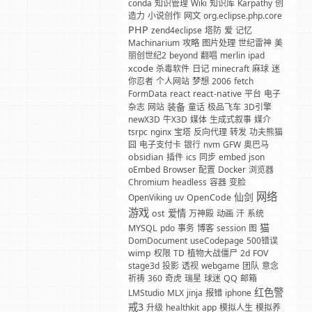
conda
知识管理
Wiki
知识库
Karpathy
创
造力
小说创作
网文
org.eclipse.php.core
PHP
zend4eclipse
塔防
爱
记忆
Machinarium
攻略
图片处理
世纪雷神
美
丽创世纪2
beyond
翻唱
merlin
ipad
xcode
杀毒软件
日记
minecraft
麻球
迷
你忍者
个人网站
梦想
2006
fetch
FormData
react
react-native
平台
电子
装备
杂志
网站
童话
极品飞车
3D引擎
newX3D
牛X3D
媒体
生成式叙事
媒介
tsrpc
nginx
宝塔
反向代理
转发
功夫熊猫
囧
电子支付卡
银行
nvm
GFW
奥巴马
obsidian
插件
ics
同步
embed
json
oEmbed
Browser
配置
Docker
浏览器
Chromium
headless
容器
变脸
网络
仙剑
OpenViking
uv
OpenCode
游戏
爱情
ost
万神殿
动画
汗
系统
猫
MYSQL
pdo
事务
博客
session
图
DomDocument
useCodepage
500错误
wimp
权限
TD
植物大战僵尸
2d
FOV
stage3d
投影
透视
webgame
团队
意念
祈祷
360
奇虎
瑞星
球迷
QQ
邮箱
红色警
LMStudio
MLX
jinja
报错
iphone
戒3
升级
healthkit
app
模拟人生
模拟养