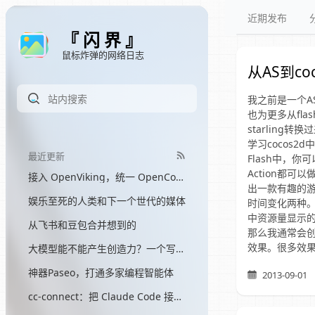
近期发布
『 闪 界 』
鼠标炸弹的网络日志
从AS到coc
我之前是一个A
也为更多从fla
starling
学习cocos2d
最近更新
Flash中，
Action都
接入 OpenViking，统一 OpenCode 和 Hermes 的记忆
出一款有趣的
娱乐至死的人类和下一个世代的媒体
时间变化两种。
中资源量显示
从飞书和豆包合并想到的
那么我通常会创建
效果。很多效
大模型能不能产生创造力？一个写了三个月网文的程序员的答案
神器Paseo，打通多家编程智能体
2013-09-01
cc-connect：把 Claude Code 接入飞书