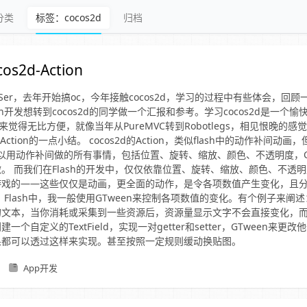
分类
标签：cocos2d
归档
os2d-Action
Ser，去年开始搞oc，今年接触cocos2d，学习的过程中有些体会，回
sh开发想转到cocos2d的同学做一个汇报和参考。学习cocos2d是一个
转换过来觉得无比方便，就像当年从PureMVC转到Robotlegs，相见恨晚的
中Action的一点小结。 cocos2d的Action，类似flash中的动作补间动
你可以用动作补间做的所有事情，包括位置、旋转、缩放、颜色、不透明度，Co
可以做。 而我们在Flash的开发中，仅仅依靠位置、旋转、缩放、颜色、不透
游戏的——这些仅仅是动画，更全面的动作，是令各项数值产生变化，且
 Flash中，我一般使用GTween来控制各项数值的变化。有个例子来阐
的文本，当你消耗或采集到一些资源后，资源量显示文字不会直接变化，
一个自定义的TextField，实现一对getter和setter，GTween来
果都可以透过这样来实现。甚至按照一定规则缓动换贴图。
App开发