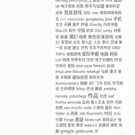
debug
工具软件
截图
peon-ping
将军
命令与征服
tw
电子竞技
凯恩
泰伯利亚
竞技游戏
战争
试玩
cntv
国家网络电视
手机
台
c++
cocos2dx
googleplay
java
太空
天籁
童声
终端
Ghostty
内存泄露
中国
unity
MacOS
软件
武侠
DAZ
材质
魔幻
角色扮演游戏
剧集
暗黑
球
无聊
X2
滚雪球
点名
第九区
人生
意识
灵魂
第
一念
启迪
建议
评判
东东不死传说
DND
星际争霸
电脑
网易
TRPG
桌面游戏
时空
List
拖拽
世界末日
圣经
强子对撞机
tween
补间
交响乐
星际
elva
eaze
ane
enya
libiconv
newAge
仙侠
董贞
星
模拟经营
座
水瓶座
疯狂农场
3D
itunesconnect
破解
飞书
豆包
字节跳
动
生命感悟
fellou
史诗
魔戒
amfphp
作品
remote
robotlegs
日历
swf
wmode
firefox
乱码
输入文本
控件
内部
机制
seo
mochi
snda
小游戏
赢利
Skin
时间
Slider
ui
高度
.net
fluorineFx
火山
悬疑
引擎
fringe
Minecraft
游戏设计
独
立游戏
策划
需求
web2.0
关键词
搜索
有
google
IE
趣
getBounds