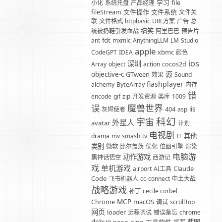
学习
file
小化
系统托盘
产品经理
文件操作
文件系统
fileStream
文件关
联
文件格式
httpbasic
URL方案
广告
总
搞笑
统被扔鞋引发血战
阿里巴巴
预告片
fdt
ant
mxmlc
AnythingLLM
LM
Studio
apple
xbmc
CodeGPT
IDEA
颜色
ios
深圳
Array
object
action
cocos2d
源
objective-c
GTween
效果
Sound
flashplayer
alchemy
ByteArray
内存
错
encode
gif
zip
开发资源
类库
1009
魔兽世界
误
404
iis
灰烬使者
asp
科幻
宇宙
外星人
avatar
计划
电视剧
其他
drama
mv
smash
tv
IT
类别
微软
比尔盖茨
优化
位图引擎
渲染
电脑游
动作游戏
黑神话悟空
西游记
戏
单机游戏
Claude
airport
AI工具
Code
飞书机器人
cc-connect
中土大战
战略游戏
补丁
cecile corbel
MCP
macOS
Chrome
调试
scrollTop
网页
loader
远程调试
错误备忘
chrome