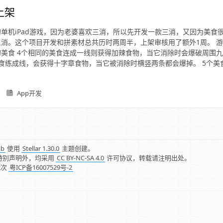
上架
单机iPad游戏，因为老婆喜欢三消，所以先开发一款三消，又因为美食
消。这个项目开发和拼素材总共历时两周半，上架审核用了额外1周。 游
美食 4个相同的美食连成一线则获得加辣食物，当它消除时会爆破周围九
食练成线，会获得十字章食物，当它被消除时横竖两条都会爆掉。 5个美
App开发
mb
使用
Stellar 1.30.0
主题创建。
特别声明外，均采用
CC BY-NC-SA 4.0
许可协议，转载请注明出处。
2
次
粤ICP备16007529号-2