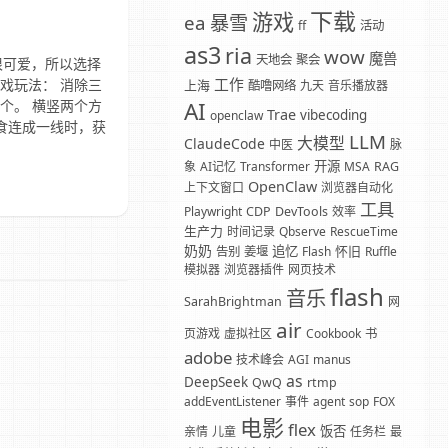
下载
游戏
暴雪
ea
ff
活动
as3
ria
wow
魔兽
天地会
聚会
很可爱，所以选择
工作
戏玩法： 消除三
上海
酷噜网络
九天
音乐播放器
个。 横竖两个方
AI
Trae
vibecoding
openclaw
食连成一线时，获
LLM
大模型
ClaudeCode
中医
脉
开源
象
AI记忆
Transformer
MSA
RAG
OpenClaw
上下文窗口
浏览器自动化
工具
Playwright
CDP
DevTools
效率
生产力
时间记录
Qbserve
RescueTime
奶奶
追忆
怀旧
告别
姜堰
Flash
Ruffle
模拟器
浏览器插件
网页技术
flash
音乐
SarahBrightman
网
air
页游戏
虚拟社区
Cookbook
书
adobe
技术峰会
AGI
manus
as
DeepSeek
QwQ
rtmp
addEventListener
事件
agent
sop
FOX
电影
flex
饭否
亲情
儿童
任务栏
最