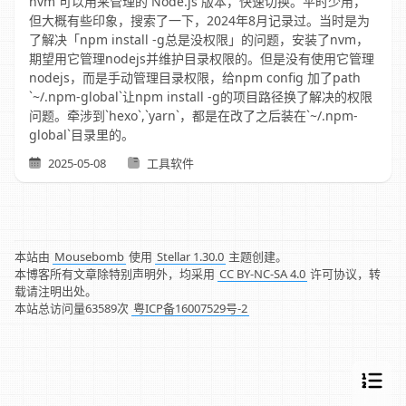
nvm 可以用来管理的 Node.js 版本，快速切换。平时少用，
但大概有些印象，搜索了一下，2024年8月记录过。当时是为
了解决「npm install -g总是没权限」的问题，安装了nvm，
期望用它管理nodejs并维护目录权限的。但是没有使用它管理
nodejs，而是手动管理目录权限，给npm config 加了path
`~/.npm-global`让npm install -g的项目路径换了解决的权限
问题。牵涉到`hexo`,`yarn`，都是在改了之后装在`~/.npm-
global`目录里的。
2025-05-08
工具软件
本站由
Mousebomb
使用
Stellar 1.30.0
主题创建。
本博客所有文章除特别声明外，均采用
CC BY-NC-SA 4.0
许可协议，转
载请注明出处。
本站总访问量
63589
次
粤ICP备16007529号-2