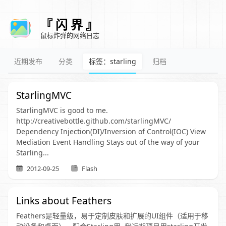
『 闪 界 』
鼠标炸弹的网络日志
近期发布
分类
标签：starling
归档
StarlingMVC
StarlingMVC is good to me.
http://creativebottle.github.com/starlingMVC/
Dependency Injection(DI)/Inversion of Control(IOC) View
Mediation Event Handling Stays out of the way of your
Starling...
2012-09-25
Flash
Links about Feathers
Feathers是轻量级，易于定制皮肤和扩展的UI组件（适用于移