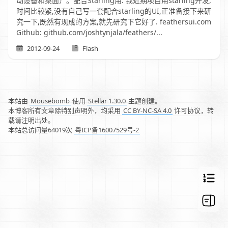
动设备和桌面）。配合Starling用. 我近期项目用starling开发,
时间比较紧,没有自己写一套配合starling的UI,正准备接下来研
究一下,既然有现成的方案,就先研究下它好了. feathersui.com
Github: github.com/joshtynjala/feathers/...
2012-09-24
Flash
本站由
Mousebomb
使用
Stellar 1.30.0
主题创建。
本博客所有文章除特别声明外，均采用
CC BY-NC-SA 4.0
许可协议，转
载请注明出处。
本站总访问量
64019
次
粤ICP备16007529号-2