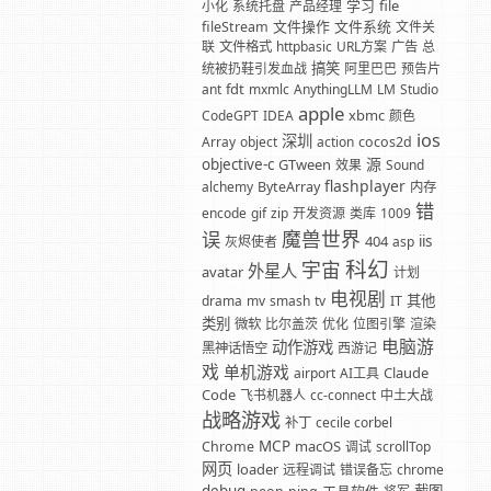
学习
file
小化
系统托盘
产品经理
文件操作
文件系统
fileStream
文件关
联
文件格式
httpbasic
URL方案
广告
总
搞笑
统被扔鞋引发血战
阿里巴巴
预告片
fdt
ant
mxmlc
AnythingLLM
LM
Studio
apple
xbmc
CodeGPT
IDEA
颜色
ios
深圳
Array
object
action
cocos2d
源
objective-c
GTween
效果
Sound
flashplayer
alchemy
ByteArray
内存
错
encode
gif
zip
开发资源
类库
1009
魔兽世界
误
404
iis
灰烬使者
asp
科幻
宇宙
外星人
avatar
计划
电视剧
其他
drama
mv
smash
tv
IT
类别
微软
比尔盖茨
优化
位图引擎
渲染
电脑游
动作游戏
黑神话悟空
西游记
戏
单机游戏
Claude
airport
AI工具
Code
飞书机器人
cc-connect
中土大战
战略游戏
补丁
cecile corbel
MCP
macOS
Chrome
调试
scrollTop
网页
loader
远程调试
错误备忘
chrome