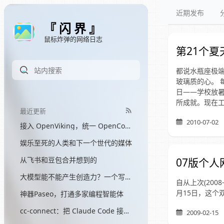
近期发布
『 闪 界 』
鼠标炸弹的网络日志
第21个夏
都说水瓶座极
玻璃质的心。
日——学校放
所成就。现在
最近更新
2010-07-02
接入 OpenViking，统一 OpenCode 和 Hermes 的记忆
娱乐至死的人类和下一个世代的媒体
从飞书和豆包合并想到的
07版个人
大模型能不能产生创造力？一个写了三个月网文的程序员的答案
自从上次(2008
月15日，这个双休
神器Paseo，打通多家编程智能体
cc-connect：把 Claude Code 接入飞书
2009-02-15