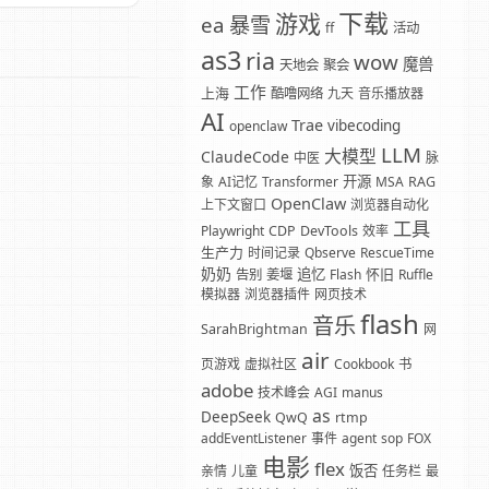
下载
游戏
暴雪
ea
ff
活动
as3
ria
wow
魔兽
天地会
聚会
工作
上海
酷噜网络
九天
音乐播放器
AI
Trae
vibecoding
openclaw
LLM
大模型
ClaudeCode
中医
脉
开源
象
AI记忆
Transformer
MSA
RAG
OpenClaw
上下文窗口
浏览器自动化
工具
Playwright
CDP
DevTools
效率
生产力
时间记录
Qbserve
RescueTime
奶奶
追忆
怀旧
告别
姜堰
Flash
Ruffle
模拟器
浏览器插件
网页技术
flash
音乐
SarahBrightman
网
air
页游戏
虚拟社区
Cookbook
书
adobe
技术峰会
AGI
manus
as
DeepSeek
QwQ
rtmp
addEventListener
事件
agent
sop
FOX
电影
flex
饭否
亲情
儿童
任务栏
最