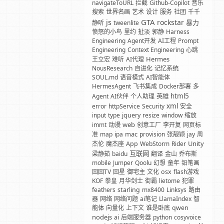
navigateToURL
拦截
Github-Copilot
音乐
搜索
世界名画
艺术
设计
服务
社团
千千
GTA
js
rockstar
暴力
静听
tweenlite
愤怒的小鸟
里约
扯淡
郭静
Harness
Engineering
Agent开发
AI工程
Prompt
Engineering
Context Engineering
心跳
Hermes
王立宏
难听
AI代理
NousResearch
自进化
记忆系统
SOUL.md
语音模式
AI智能体
HermesAgent
飞书集成
Docker部署
多
html5
Agent
AI伙伴
个人助理
英雄
xml
error
httpService
Security
安全
input
type
jquery
resize
window
缩放
web
immt
动漫
创意工厂
李开复
网页标
mac
准
map
ipa
provision
张靓颖
jay
周
Unity
杰伦
魔杰座
App
WebStorm
Rider
互联网
梁静茹
baidu
翻译
金山
乔布斯
mobile
Jumper
Qoolu
幻想
童年
铅笔画
囧囧TV
囧星
御宅主
文化
osx
flash游戏
KOF
拳皇
月华剑士
街霸
lietome
犯罪
feathers
starling
mx8400
Linksys
路由
器
网络
网络问题
ai笔记
LlamaIndex
智
能体
向量化
上下文
谁是卧底
qwen
nodejs
ai
后端服务器
python
cosyvoice