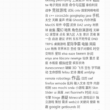
debug
工具软件
截图
peon-ping
将军
命令与征服
tw
电子竞技
凯恩
泰伯利亚
竞技游戏
战争
试玩
cntv
国家网络电视
手机
台
c++
cocos2dx
googleplay
java
太空
天籁
童声
终端
Ghostty
内存泄露
中国
unity
MacOS
软件
武侠
DAZ
材质
魔幻
角色扮演游戏
剧集
暗黑
球
无聊
X2
滚雪球
点名
第九区
人生
意识
灵魂
第
一念
启迪
建议
评判
东东不死传说
DND
星际争霸
电脑
网易
TRPG
桌面游戏
时空
List
拖拽
世界末日
圣经
强子对撞机
tween
补间
交响乐
星际
elva
eaze
ane
enya
libiconv
newAge
仙侠
董贞
星
模拟经营
座
水瓶座
疯狂农场
3D
itunesconnect
破解
飞书
豆包
字节跳
动
生命感悟
fellou
史诗
魔戒
amfphp
作品
remote
robotlegs
日历
swf
wmode
firefox
乱码
输入文本
控件
内部
机制
seo
mochi
snda
小游戏
赢利
Skin
时间
Slider
ui
高度
.net
fluorineFx
火山
悬疑
引擎
fringe
Minecraft
游戏设计
独
立游戏
策划
需求
web2.0
关键词
搜索
有
google
IE
趣
getBounds