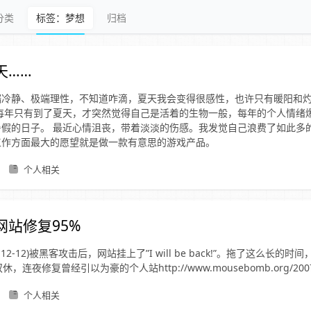
分类
标签：梦想
归档
天……
端冷静、极端理性，不知道咋滴，夏天我会变得很感性，也许只有暖阳和
 每年只有到了夏天，才突然觉得自己是活着的生物一般，每年的个人情绪
暑假的日子。 最近心情沮丧，带着淡淡的伤感。我发觉自己浪费了如此多
工作方面最大的愿望就是做一款有意思的游戏产品。
个人相关
网站修复95%
-12-12)被黑客攻击后，网站挂上了”I will be back!”。拖了这么长的时间
，连夜修复曾经引以为豪的个人站http://www.mousebomb.org/200
个人相关