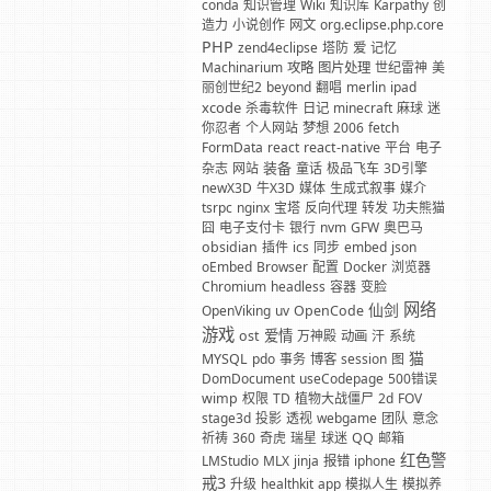
conda
知识管理
Wiki
知识库
Karpathy
创
造力
小说创作
网文
org.eclipse.php.core
PHP
zend4eclipse
塔防
爱
记忆
Machinarium
攻略
图片处理
世纪雷神
美
丽创世纪2
beyond
翻唱
merlin
ipad
xcode
杀毒软件
日记
minecraft
麻球
迷
你忍者
个人网站
梦想
2006
fetch
FormData
react
react-native
平台
电子
装备
杂志
网站
童话
极品飞车
3D引擎
newX3D
牛X3D
媒体
生成式叙事
媒介
tsrpc
nginx
宝塔
反向代理
转发
功夫熊猫
囧
电子支付卡
银行
nvm
GFW
奥巴马
obsidian
插件
ics
同步
embed
json
oEmbed
Browser
配置
Docker
浏览器
Chromium
headless
容器
变脸
网络
仙剑
OpenViking
uv
OpenCode
游戏
爱情
ost
万神殿
动画
汗
系统
猫
MYSQL
pdo
事务
博客
session
图
DomDocument
useCodepage
500错误
wimp
权限
TD
植物大战僵尸
2d
FOV
stage3d
投影
透视
webgame
团队
意念
祈祷
360
奇虎
瑞星
球迷
QQ
邮箱
红色警
LMStudio
MLX
jinja
报错
iphone
戒3
升级
healthkit
app
模拟人生
模拟养