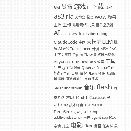
下载
游戏
暴雪
ea
ff
活动
as3
ria
wow
魔兽
天地会
聚会
工作
上海
酷噜网络
九天
音乐播放器
AI
Trae
vibecoding
openclaw
LLM
大模型
ClaudeCode
中医
脉
开源
象
AI记忆
Transformer
MSA
RAG
OpenClaw
上下文窗口
浏览器自动化
工具
Playwright
CDP
DevTools
效率
生产力
时间记录
Qbserve
RescueTime
奶奶
追忆
怀旧
告别
姜堰
Flash
Ruffle
模拟器
浏览器插件
网页技术
flash
音乐
SarahBrightman
网
air
页游戏
虚拟社区
Cookbook
书
adobe
技术峰会
AGI
manus
as
DeepSeek
QwQ
rtmp
addEventListener
事件
agent
sop
FOX
电影
flex
饭否
亲情
儿童
任务栏
最