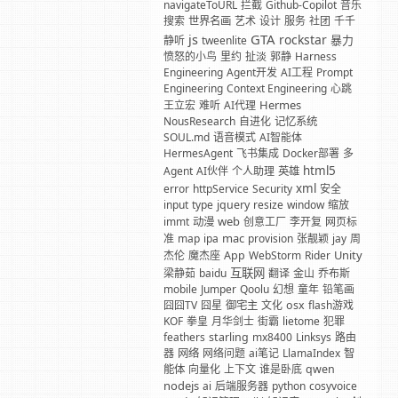
navigateToURL
拦截
Github-Copilot
音乐
搜索
世界名画
艺术
设计
服务
社团
千千
GTA
js
rockstar
暴力
静听
tweenlite
愤怒的小鸟
里约
扯淡
郭静
Harness
Engineering
Agent开发
AI工程
Prompt
Engineering
Context Engineering
心跳
Hermes
王立宏
难听
AI代理
NousResearch
自进化
记忆系统
SOUL.md
语音模式
AI智能体
HermesAgent
飞书集成
Docker部署
多
html5
Agent
AI伙伴
个人助理
英雄
xml
error
httpService
Security
安全
input
type
jquery
resize
window
缩放
web
immt
动漫
创意工厂
李开复
网页标
mac
准
map
ipa
provision
张靓颖
jay
周
Unity
杰伦
魔杰座
App
WebStorm
Rider
互联网
梁静茹
baidu
翻译
金山
乔布斯
mobile
Jumper
Qoolu
幻想
童年
铅笔画
囧囧TV
囧星
御宅主
文化
osx
flash游戏
KOF
拳皇
月华剑士
街霸
lietome
犯罪
feathers
starling
mx8400
Linksys
路由
器
网络
网络问题
ai笔记
LlamaIndex
智
能体
向量化
上下文
谁是卧底
qwen
nodejs
ai
后端服务器
python
cosyvoice