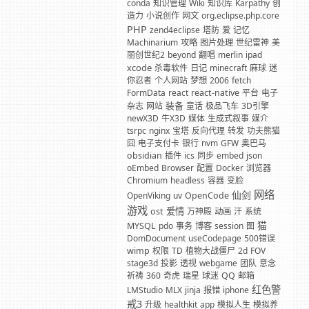
conda
知识管理
Wiki
知识库
Karpathy
创
造力
小说创作
网文
org.eclipse.php.core
PHP
zend4eclipse
塔防
爱
记忆
Machinarium
攻略
图片处理
世纪雷神
美
丽创世纪2
beyond
翻唱
merlin
ipad
xcode
杀毒软件
日记
minecraft
麻球
迷
你忍者
个人网站
梦想
2006
fetch
FormData
react
react-native
平台
电子
装备
杂志
网站
童话
极品飞车
3D引擎
newX3D
牛X3D
媒体
生成式叙事
媒介
tsrpc
nginx
宝塔
反向代理
转发
功夫熊猫
囧
电子支付卡
银行
nvm
GFW
奥巴马
obsidian
插件
ics
同步
embed
json
oEmbed
Browser
配置
Docker
浏览器
Chromium
headless
容器
变脸
网络
仙剑
OpenViking
uv
OpenCode
游戏
爱情
ost
万神殿
动画
汗
系统
猫
MYSQL
pdo
事务
博客
session
图
DomDocument
useCodepage
500错误
wimp
权限
TD
植物大战僵尸
2d
FOV
stage3d
投影
透视
webgame
团队
意念
祈祷
360
奇虎
瑞星
球迷
QQ
邮箱
红色警
LMStudio
MLX
jinja
报错
iphone
戒3
升级
healthkit
app
模拟人生
模拟养