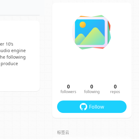
er 10’s
 audio engine
the following
o produce
0
0
0
followers
following
repos
Follow
标签云