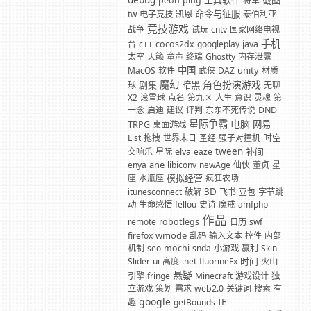
debug
工具软件
截图
peon-ping
将军
命令与征服
tw
电子竞技
凯恩
泰伯利亚
竞技游戏
战争
试玩
cntv
国家网络电视
手机
台
c++
cocos2dx
googleplay
java
太空
天籁
童声
终端
Ghostty
内存泄露
中国
unity
MacOS
软件
武侠
DAZ
材质
魔幻
角色扮演游戏
剧集
暗黑
球
无聊
X2
滚雪球
点名
第九区
人生
意识
灵魂
第
一念
启迪
建议
评判
东东不死传说
DND
星际争霸
电脑
网易
TRPG
桌面游戏
时空
List
拖拽
世界末日
圣经
强子对撞机
tween
补间
交响乐
星际
elva
eaze
ane
enya
libiconv
newAge
仙侠
董贞
星
模拟经营
座
水瓶座
疯狂农场
3D
itunesconnect
破解
飞书
豆包
字节跳
动
生命感悟
fellou
史诗
魔戒
amfphp
作品
remote
robotlegs
日历
swf
wmode
firefox
乱码
输入文本
控件
内部
机制
seo
mochi
snda
小游戏
赢利
Skin
时间
Slider
ui
高度
.net
fluorineFx
火山
悬疑
引擎
fringe
Minecraft
游戏设计
独
立游戏
策划
需求
web2.0
关键词
搜索
有
google
IE
趣
getBounds