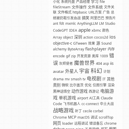
学习
file
小化
系统托盘
产品经理
文件操作
文件系统
fileStream
文件关
联
文件格式
httpbasic
URL方案
广告
总
搞笑
统被扔鞋引发血战
阿里巴巴
预告片
fdt
ant
mxmlc
AnythingLLM
LM
Studio
apple
xbmc
CodeGPT
IDEA
颜色
ios
深圳
Array
object
action
cocos2d
源
objective-c
GTween
效果
Sound
flashplayer
alchemy
ByteArray
内存
错
encode
gif
zip
开发资源
类库
1009
魔兽世界
误
404
iis
灰烬使者
asp
科幻
宇宙
外星人
avatar
计划
电视剧
其他
drama
mv
smash
tv
IT
类别
微软
比尔盖茨
优化
位图引擎
渲染
电脑游
动作游戏
黑神话悟空
西游记
戏
单机游戏
Claude
airport
AI工具
Code
飞书机器人
cc-connect
中土大战
战略游戏
补丁
cecile corbel
MCP
macOS
Chrome
调试
scrollTop
网页
loader
远程调试
错误备忘
chrome