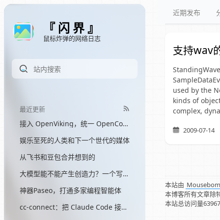
近期发布
『 闪 界 』
鼠标炸弹的网络日志
支持wav的
StandingWave i
SampleDataEve
used by the No
kinds of obje
最近更新
complex, dyna
接入 OpenViking，统一 OpenCode 和 Hermes 的记忆
2009-07-14
娱乐至死的人类和下一个世代的媒体
从飞书和豆包合并想到的
大模型能不能产生创造力？一个写了三个月网文的程序员的答案
本站由
Mousebo
神器Paseo，打通多家编程智能体
本博客所有文章除
本站总访问量
6396
cc-connect：把 Claude Code 接入飞书