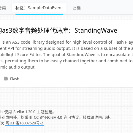
分类
标签：SampleDataEvent
归档
as3数字音频处理代码库：StandingWave
s an AS3 code library designed for high level control of Flash Play
nt API for streaming audio output. It is based on a subset of the
teflight Score Editor. The goal of StandingWave is to encapsulate 
cts, permitting them to be easily chained together and combined t
mic audio output:
Flash
mb
使用
Stellar 1.30.0
主题创建。
特别声明外，均采用
CC BY-NC-SA 4.0
许可协议，转载请注明出处。
7
次
粤ICP备16007529号-2