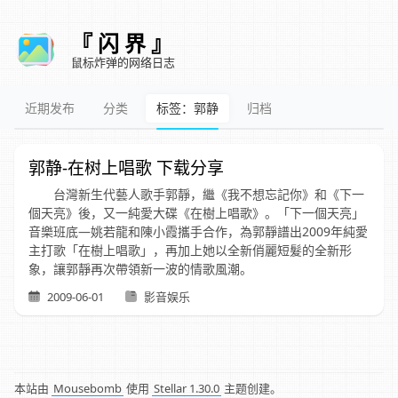
『 闪 界 』
鼠标炸弹的网络日志
近期发布
分类
标签：郭静
归档
郭静-在树上唱歌 下载分享
台灣新生代藝人歌手郭靜，繼《我不想忘記你》和《下一
個天亮》後，又一純愛大碟《在樹上唱歌》。「下一個天亮」
音樂班底—姚若龍和陳小霞攜手合作，為郭靜譜出2009年純愛
主打歌「在樹上唱歌」，再加上她以全新俏麗短髮的全新形
象，讓郭靜再次帶領新一波的情歌風潮。
2009-06-01
影音娱乐
本站由
Mousebomb
使用
Stellar 1.30.0
主题创建。