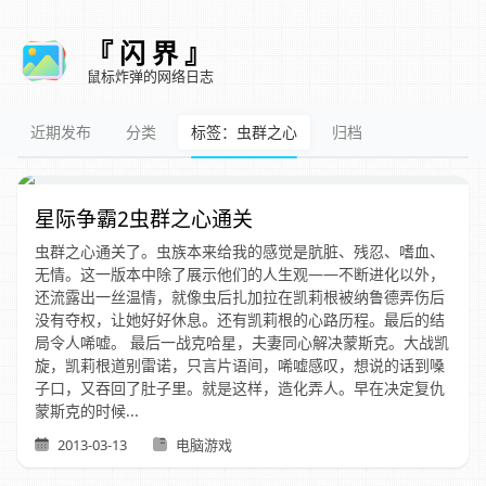
『 闪 界 』
鼠标炸弹的网络日志
近期发布
分类
标签：虫群之心
归档
星际争霸2虫群之心通关
虫群之心通关了。虫族本来给我的感觉是肮脏、残忍、嗜血、
无情。这一版本中除了展示他们的人生观——不断进化以外，
还流露出一丝温情，就像虫后扎加拉在凯莉根被纳鲁德弄伤后
没有夺权，让她好好休息。还有凯莉根的心路历程。最后的结
局令人唏嘘。 最后一战克哈星，夫妻同心解决蒙斯克。大战凯
旋，凯莉根道别雷诺，只言片语间，唏嘘感叹，想说的话到嗓
子口，又吞回了肚子里。就是这样，造化弄人。早在决定复仇
蒙斯克的时候...
2013-03-13
电脑游戏