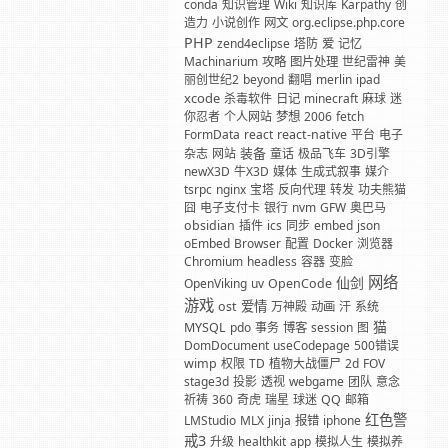
conda
知识管理
Wiki
知识库
Karpathy
创
造力
小说创作
网文
org.eclipse.php.core
PHP
zend4eclipse
塔防
爱
记忆
Machinarium
攻略
图片处理
世纪雷神
美
丽创世纪2
beyond
翻唱
merlin
ipad
xcode
杀毒软件
日记
minecraft
麻球
迷
你忍者
个人网站
梦想
2006
fetch
FormData
react
react-native
平台
电子
装备
杂志
网站
童话
极品飞车
3D引擎
newX3D
牛X3D
媒体
生成式叙事
媒介
tsrpc
nginx
宝塔
反向代理
转发
功夫熊猫
囧
电子支付卡
银行
nvm
GFW
奥巴马
obsidian
插件
ics
同步
embed
json
oEmbed
Browser
配置
Docker
浏览器
Chromium
headless
容器
变脸
网络
仙剑
OpenViking
uv
OpenCode
游戏
爱情
ost
万神殿
动画
汗
系统
猫
MYSQL
pdo
事务
博客
session
图
DomDocument
useCodepage
500错误
wimp
权限
TD
植物大战僵尸
2d
FOV
stage3d
投影
透视
webgame
团队
意念
祈祷
360
奇虎
瑞星
球迷
QQ
邮箱
红色警
LMStudio
MLX
jinja
报错
iphone
戒3
升级
healthkit
app
模拟人生
模拟养