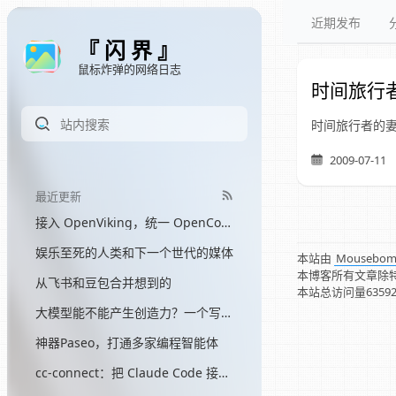
近期发布
『 闪 界 』
鼠标炸弹的网络日志
时间旅行
时间旅行者的妻
2009-07-11
最近更新
接入 OpenViking，统一 OpenCode 和 Hermes 的记忆
娱乐至死的人类和下一个世代的媒体
本站由
Mousebo
本博客所有文章除
从飞书和豆包合并想到的
本站总访问量
6359
大模型能不能产生创造力？一个写了三个月网文的程序员的答案
神器Paseo，打通多家编程智能体
cc-connect：把 Claude Code 接入飞书