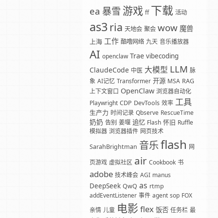
下载
游戏
暴雪
ea
ff
活动
as3
ria
wow
魔兽
天地会
聚会
工作
上海
酷噜网络
九天
音乐播放器
AI
Trae
vibecoding
openclaw
LLM
大模型
ClaudeCode
中医
脉
开源
象
AI记忆
Transformer
MSA
RAG
OpenClaw
上下文窗口
浏览器自动化
工具
Playwright
CDP
DevTools
效率
生产力
时间记录
Qbserve
RescueTime
奶奶
追忆
怀旧
告别
姜堰
Flash
Ruffle
模拟器
浏览器插件
网页技术
flash
音乐
SarahBrightman
网
air
页游戏
虚拟社区
Cookbook
书
adobe
技术峰会
AGI
manus
as
DeepSeek
QwQ
rtmp
addEventListener
事件
agent
sop
FOX
电影
flex
饭否
亲情
儿童
任务栏
最