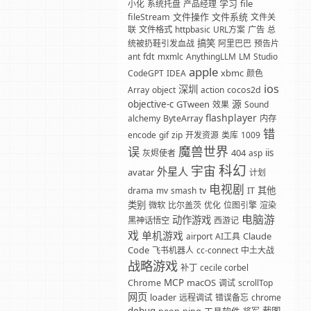
学习
file
小化
系统托盘
产品经理
文件操作
文件系统
fileStream
文件关
联
文件格式
httpbasic
URL方案
广告
总
搞笑
统被扔鞋引发血战
阿里巴巴
预告片
fdt
ant
mxmlc
AnythingLLM
LM
Studio
apple
xbmc
CodeGPT
IDEA
颜色
ios
深圳
Array
object
action
cocos2d
源
objective-c
GTween
效果
Sound
flashplayer
alchemy
ByteArray
内存
错
encode
gif
zip
开发资源
类库
1009
魔兽世界
误
404
iis
灰烬使者
asp
科幻
宇宙
外星人
avatar
计划
电视剧
其他
drama
mv
smash
tv
IT
类别
微软
比尔盖茨
优化
位图引擎
渲染
电脑游
动作游戏
黑神话悟空
西游记
戏
单机游戏
Claude
airport
AI工具
Code
飞书机器人
cc-connect
中土大战
战略游戏
补丁
cecile corbel
MCP
macOS
Chrome
调试
scrollTop
网页
loader
远程调试
错误备忘
chrome