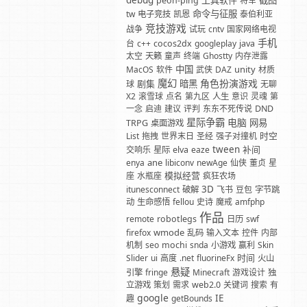
debug
工具软件
截图
peon-ping
将军
命令与征服
tw
电子竞技
凯恩
泰伯利亚
竞技游戏
战争
试玩
cntv
国家网络电视
手机
台
c++
cocos2dx
googleplay
java
太空
天籁
童声
终端
Ghostty
内存泄露
中国
unity
MacOS
软件
武侠
DAZ
材质
魔幻
角色扮演游戏
剧集
暗黑
球
无聊
X2
滚雪球
点名
第九区
人生
意识
灵魂
第
一念
启迪
建议
评判
东东不死传说
DND
星际争霸
电脑
网易
TRPG
桌面游戏
时空
List
拖拽
世界末日
圣经
强子对撞机
tween
补间
交响乐
星际
elva
eaze
ane
enya
libiconv
newAge
仙侠
董贞
星
模拟经营
座
水瓶座
疯狂农场
3D
itunesconnect
破解
飞书
豆包
字节跳
动
生命感悟
fellou
史诗
魔戒
amfphp
作品
remote
robotlegs
日历
swf
wmode
firefox
乱码
输入文本
控件
内部
机制
seo
mochi
snda
小游戏
赢利
Skin
时间
Slider
ui
高度
.net
fluorineFx
火山
悬疑
引擎
fringe
Minecraft
游戏设计
独
立游戏
策划
需求
web2.0
关键词
搜索
有
google
IE
趣
getBounds