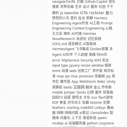
navigateToURL
拦截
Github-Copilot
音乐
搜索
世界名画
艺术
设计
服务
社团
千千
GTA
js
rockstar
暴力
静听
tweenlite
愤怒的小鸟
里约
扯淡
郭静
Harness
Engineering
Agent开发
AI工程
Prompt
Engineering
Context Engineering
心跳
Hermes
王立宏
难听
AI代理
NousResearch
自进化
记忆系统
SOUL.md
语音模式
AI智能体
HermesAgent
飞书集成
Docker部署
多
html5
Agent
AI伙伴
个人助理
英雄
xml
error
httpService
Security
安全
input
type
jquery
resize
window
缩放
web
immt
动漫
创意工厂
李开复
网页标
mac
准
map
ipa
provision
张靓颖
jay
周
Unity
杰伦
魔杰座
App
WebStorm
Rider
互联网
梁静茹
baidu
翻译
金山
乔布斯
mobile
Jumper
Qoolu
幻想
童年
铅笔画
囧囧TV
囧星
御宅主
文化
osx
flash游戏
KOF
拳皇
月华剑士
街霸
lietome
犯罪
feathers
starling
mx8400
Linksys
路由
器
网络
网络问题
ai笔记
LlamaIndex
智
能体
向量化
上下文
谁是卧底
qwen
nodejs
ai
后端服务器
python
cosyvoice