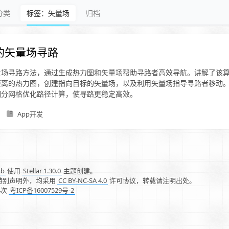
分类
标签：矢量场
归档
的矢量场寻路
量场寻路方法，通过生成热力图和矢量场帮助寻路者高效导航。讲解了该
距离的热力图，创建指向目标的矢量场，以及利用矢量场指导寻路者移动
细分网格优化路径计算，使寻路更稳定高效。
App开发
mb
使用
Stellar 1.30.0
主题创建。
特别声明外，均采用
CC BY-NC-SA 4.0
许可协议，转载请注明出处。
4
次
粤ICP备16007529号-2