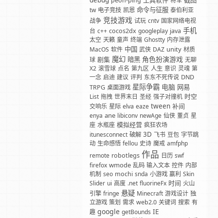
debug
工具软件
截图
peon-ping
将军
命令与征服
tw
电子竞技
凯恩
泰伯利亚
竞技游戏
战争
试玩
cntv
国家网络电视
手机
台
c++
cocos2dx
googleplay
java
太空
天籁
童声
终端
Ghostty
内存泄露
中国
unity
MacOS
软件
武侠
DAZ
材质
魔幻
角色扮演游戏
剧集
暗黑
球
无聊
X2
滚雪球
点名
第九区
人生
意识
灵魂
第
一念
启迪
建议
评判
东东不死传说
DND
星际争霸
电脑
网易
TRPG
桌面游戏
时空
List
拖拽
世界末日
圣经
强子对撞机
tween
补间
交响乐
星际
elva
eaze
ane
enya
libiconv
newAge
仙侠
董贞
星
模拟经营
座
水瓶座
疯狂农场
3D
itunesconnect
破解
飞书
豆包
字节跳
动
生命感悟
fellou
史诗
魔戒
amfphp
作品
remote
robotlegs
日历
swf
wmode
firefox
乱码
输入文本
控件
内部
机制
seo
mochi
snda
小游戏
赢利
Skin
时间
Slider
ui
高度
.net
fluorineFx
火山
悬疑
引擎
fringe
Minecraft
游戏设计
独
立游戏
策划
需求
web2.0
关键词
搜索
有
google
IE
趣
getBounds