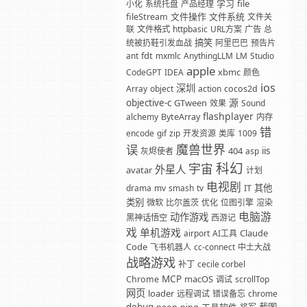
学习
file
小化
系统托盘
产品经理
文件操作
文件系统
fileStream
文件关
联
文件格式
httpbasic
URL方案
广告
总
搞笑
统被扔鞋引发血战
阿里巴巴
预告片
fdt
ant
mxmlc
AnythingLLM
LM
Studio
apple
xbmc
CodeGPT
IDEA
颜色
ios
深圳
Array
object
action
cocos2d
源
objective-c
GTween
效果
Sound
flashplayer
alchemy
ByteArray
内存
错
encode
gif
zip
开发资源
类库
1009
魔兽世界
误
404
iis
灰烬使者
asp
科幻
宇宙
外星人
avatar
计划
电视剧
其他
drama
mv
smash
tv
IT
类别
微软
比尔盖茨
优化
位图引擎
渲染
电脑游
动作游戏
黑神话悟空
西游记
戏
单机游戏
Claude
airport
AI工具
Code
飞书机器人
cc-connect
中土大战
战略游戏
补丁
cecile corbel
MCP
macOS
Chrome
调试
scrollTop
网页
loader
远程调试
错误备忘
chrome