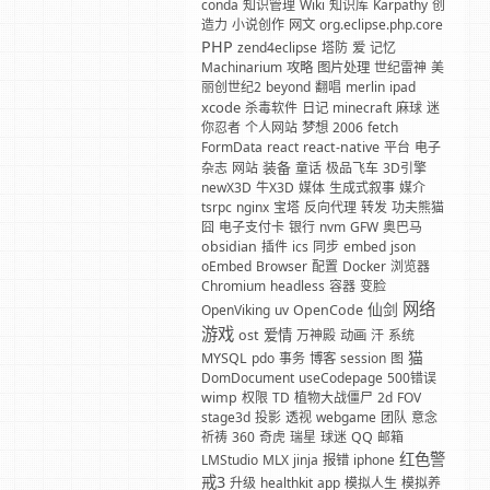
conda
知识管理
Wiki
知识库
Karpathy
创
造力
小说创作
网文
org.eclipse.php.core
PHP
zend4eclipse
塔防
爱
记忆
Machinarium
攻略
图片处理
世纪雷神
美
丽创世纪2
beyond
翻唱
merlin
ipad
xcode
杀毒软件
日记
minecraft
麻球
迷
你忍者
个人网站
梦想
2006
fetch
FormData
react
react-native
平台
电子
装备
杂志
网站
童话
极品飞车
3D引擎
newX3D
牛X3D
媒体
生成式叙事
媒介
tsrpc
nginx
宝塔
反向代理
转发
功夫熊猫
囧
电子支付卡
银行
nvm
GFW
奥巴马
obsidian
插件
ics
同步
embed
json
oEmbed
Browser
配置
Docker
浏览器
Chromium
headless
容器
变脸
网络
仙剑
OpenViking
uv
OpenCode
游戏
爱情
ost
万神殿
动画
汗
系统
猫
MYSQL
pdo
事务
博客
session
图
DomDocument
useCodepage
500错误
wimp
权限
TD
植物大战僵尸
2d
FOV
stage3d
投影
透视
webgame
团队
意念
祈祷
360
奇虎
瑞星
球迷
QQ
邮箱
红色警
LMStudio
MLX
jinja
报错
iphone
戒3
升级
healthkit
app
模拟人生
模拟养