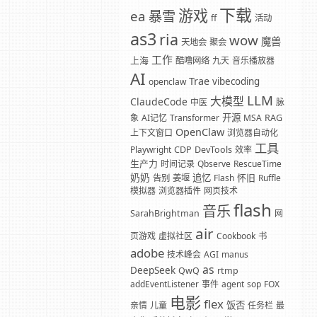
下载
游戏
暴雪
ea
ff
活动
as3
ria
wow
魔兽
天地会
聚会
工作
上海
酷噜网络
九天
音乐播放器
AI
Trae
vibecoding
openclaw
LLM
大模型
ClaudeCode
中医
脉
开源
象
AI记忆
Transformer
MSA
RAG
OpenClaw
上下文窗口
浏览器自动化
工具
Playwright
CDP
DevTools
效率
生产力
时间记录
Qbserve
RescueTime
奶奶
追忆
怀旧
告别
姜堰
Flash
Ruffle
模拟器
浏览器插件
网页技术
flash
音乐
SarahBrightman
网
air
页游戏
虚拟社区
Cookbook
书
adobe
技术峰会
AGI
manus
as
DeepSeek
QwQ
rtmp
addEventListener
事件
agent
sop
FOX
电影
flex
饭否
亲情
儿童
任务栏
最