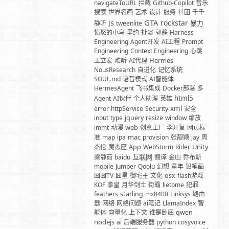
navigateToURL
拦截
Github-Copilot
音乐
搜索
世界名画
艺术
设计
服务
社团
千千
GTA
js
rockstar
暴力
静听
tweenlite
愤怒的小鸟
里约
扯淡
郭静
Harness
Engineering
Agent开发
AI工程
Prompt
Engineering
Context Engineering
心跳
Hermes
王立宏
难听
AI代理
NousResearch
自进化
记忆系统
SOUL.md
语音模式
AI智能体
HermesAgent
飞书集成
Docker部署
多
html5
Agent
AI伙伴
个人助理
英雄
xml
error
httpService
Security
安全
input
type
jquery
resize
window
缩放
web
immt
动漫
创意工厂
李开复
网页标
mac
准
map
ipa
provision
张靓颖
jay
周
Unity
杰伦
魔杰座
App
WebStorm
Rider
互联网
梁静茹
baidu
翻译
金山
乔布斯
mobile
Jumper
Qoolu
幻想
童年
铅笔画
囧囧TV
囧星
御宅主
文化
osx
flash游戏
KOF
拳皇
月华剑士
街霸
lietome
犯罪
feathers
starling
mx8400
Linksys
路由
器
网络
网络问题
ai笔记
LlamaIndex
智
能体
向量化
上下文
谁是卧底
qwen
nodejs
ai
后端服务器
python
cosyvoice