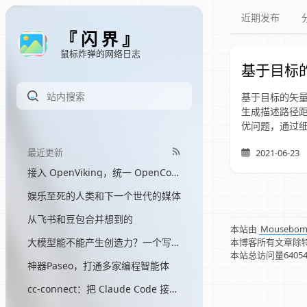
近期发布
『 闪 界 』
鼠标炸弹的网络日志
基于目标
基于目标的矢
生成描述路径
优问题，通过
最近更新
2021-06-23
接入 OpenViking，统一 OpenCode 和 Hermes 的记忆
娱乐至死的人类和下一个世代的媒体
从飞书和豆包合并想到的
本站由
Mousebo
本博客所有文章除
大模型能不能产生创造力？一个写了三个月网文的程序员的答案
本站总访问量
6405
神器Paseo，打通多家编程智能体
cc-connect：把 Claude Code 接入飞书