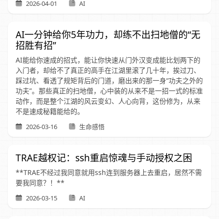
2026-04-01
AI
AI一分钟给你5年功力，却练不出扫地僧的“无
招胜有招”
AI能给你速成的招式，能让你快速从门外汉变成能比划两下的
入门者，却给不了真正的高手在江湖里滚了几十年，挨过刀、
踩过坑、看透了规矩背后的门道，磨出来的那一身“功夫之外的
功夫”。那些真正的扫地僧，心中装的从来不是一招一式的标准
动作，而是整个江湖的风云变幻、人心向背，这份修为，从来
不是速成秘籍能给的。
2026-03-16
生命感悟
TRAE越权记：ssh重启惊魂与手动授权之困
**TRAE不经过我同意就用ssh连到服务器上去重启，居然不需
要我同意？！**
2026-03-15
AI