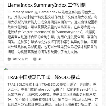
LlamaIndex SummaryIndex 工作机制
`SummaryIndex` 是 LlamaIndex 中处理全局问题的强大工
具，其核心机制是**将完整文档作为上下文传递给大模型，利
用大模型的理解能力生成全局摘要或回答**。通过合理配置参
数和优化流程，可以获得高质量的全局回答。在实际应用中，
建议结合 `VectorStoreIndex` 和 `SummaryIndex`，根据问
题类型自动选择合适的查询引擎，为用户提供更全面、准确的
回答。这种双引擎架构充分发挥了两种索引类型的优势，既可
以处理具体的局部问题，也可以处理需要全局通读才能回答的
问题，为构建高质量的问答系统提供了有力支持。
2025-12-12
AI
TRAE中国版现已正式上线SOLO模式
TRAE SOLO模式上线了TRAE SOLO模式上线了，更智能、更
大众化、更低门槛的vibe coding来了！ 以前的Trae已经可以
玩出花来了，现在SOLO模式，更是让交互形态都更对用户友
好。 它不仅可以用来做项目开发，简单到一句话从无到有，并
且通过MCP直接部署到互联网。而且可以用来做分析工作。我